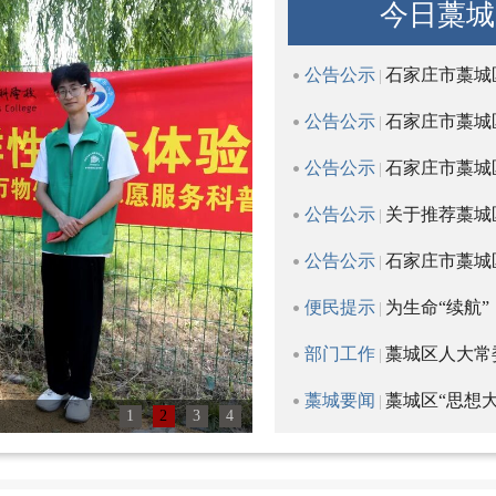
今日藁城
公告公示
石家庄市藁城
|
公告公示
石家庄市藁城
|
公告公示
石家庄市藁城
|
公告公示
关于推荐藁城区
|
公告公示
石家庄市藁城区
|
便民提示
为生命“续航”
|
部门工作
藁城区人大常
|
藁城要闻
藁城区“思想大
|
藁城区第八中学开展非遗研
1
2
3
4