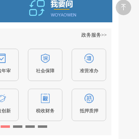
政务服务>>
检年审
优待抚恤
社会保障
规划建设
准营准办
公共安全
人力资
技创新
入伍服役
税收财务
交通出行
抵押质押
户籍办理
环保绿