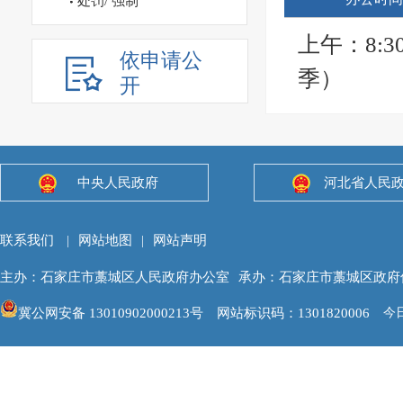
处罚/ 强制
联防队
设、生态
上午：8:30
负责
（三）组
依申请公
季）
所、法
开
监督权和
对口
和要求。
门。
（四）执
6、
中央人民政府
河北省人民
行政区域
尚书庄
财政、统
营、表
展规划、
分管
（五）镇
负责
指导和规
建、意
各自章程
才队伍
力量，对