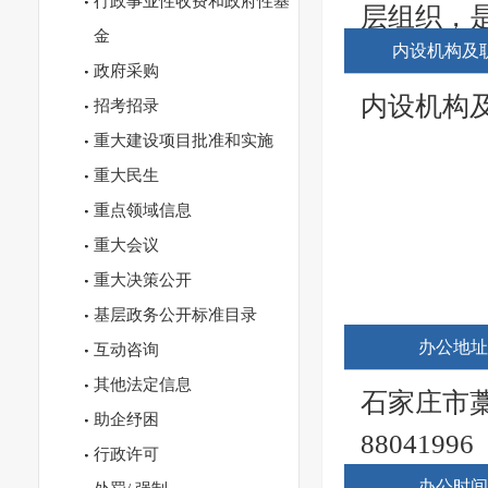
行政事业性收费和政府性基
4、
层组织，
金
分管廉
内设机构及
导本镇的
政府采购
南马、
和群众自
内设机构
招考招录
村
）
关，加强
重大建设项目批准和实施
分管
重大民生
政府是本
重点领域信息
对口
法行使行
重大会议
市管理
廉州镇党
重大决策公开
5、
（一）宣
基层政务公开标准目录
分管廉
本镇党员
办公地址
互动咨询
五界村
规章和上
其他法定信息
石家庄市藁
焦庄
12
助企纾困
定、命令
88041996
行政许可
分管
（二）讨
办公时间