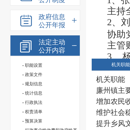
1、张
主持
政府信息
2、
公开年报
协助
法定主动
主管
公开内容
3、
机关职能
作）、
职能设置
政策文件
分管
机关职能
规划信息
情防控
廉州镇主
统计信息
负责
增加农民
行政执法
区全面
维护社会
权责清单
对口
预算决算
提升乡风