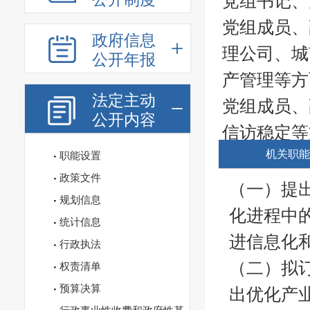
党组书记、
党组成员、
政府信息
理公司、城
公开年报
产管理等方
法定主动
党组成员、
公开内容
信访稳定等
机关职能
党组成员：
职能设置
政策文件
党组成员:
（一）提
规划信息
化进程中
统计信息
进信息化
行政执法
（二）拟
权责清单
预算决算
出优化产