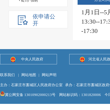
处罚/ 强制
协调和监
案等相关
1月1日--5
济的发展
营管理工
依申请公
13:30--1
开
问题。
党组及局
-17:30
（六） 
工业化发
药、新材
织实施。
技术进步
测、分析
中央人民政府
河北省人民
和省、市
预警和信
件业、信
政策建议
（七）承
工业固定
市重大技
区中小企
点工程建
全区振兴
化，指导
的实施，