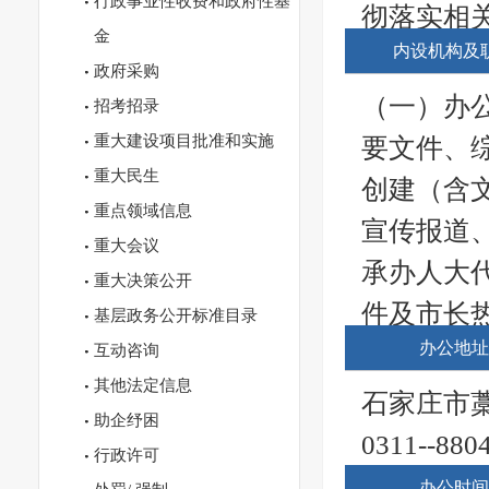
行政事业性收费和政府性基
彻落实相
金
内设机构及
指导行业
政府采购
（三）监
（一）办
招考招录
行预测预
重大建设项目批准和实施
要文件、
重大民生
提出政策
创建（含
重点领域信息
全有关工
宣传报道
重大会议
企业发展
承办人大
重大决策公开
（四）负
件及市长
基层政务公开标准目录
和境外投
办公地址
作。承担
互动咨询
资和境外
其他法定信息
干部职工
石家庄市藁
助企纾困
专项资金
群团(工
0311--880
行政许可
（五） 
协调专业
办公时间