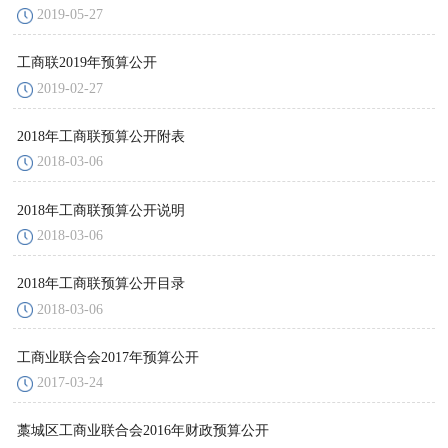
2019-05-27
工商联2019年预算公开
2019-02-27
2018年工商联预算公开附表
2018-03-06
2018年工商联预算公开说明
2018-03-06
2018年工商联预算公开目录
2018-03-06
工商业联合会2017年预算公开
2017-03-24
藁城区工商业联合会2016年财政预算公开