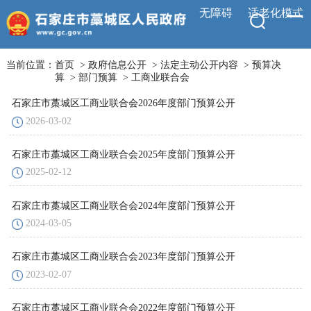
无障碍
适老化模式
当前位置：
首页
>
政府信息公开
>
法定主动公开内容
>
预算决
算
>
部门预算
>
工商业联合会
石家庄市藁城区工商业联合会2026年度部门预算公开
2026-03-02
石家庄市藁城区工商业联合会2025年度部门预算公开
2025-02-12
石家庄市藁城区工商业联合会2024年度部门预算公开
2024-03-05
石家庄市藁城区工商业联合会2023年度部门预算公开
2023-02-07
石家庄市藁城区工商业联合会2022年度部门预算公开