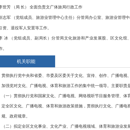
李世芳
局
长）
全面负责文广体旅局行政工作
（
靳志军
党组成员
、
旅游业管理中心主任）分管局办公室、旅游业管理中
（
引资、退役军人安置等工作。
李
冰
党组成员
、
副局长）分管局文化旅游和产业发展股、区文化馆
（
作。
张
力
党组成员、副局长）
分管局公共服务股、区图书馆，负责体育、
（
机关职能
李玉辉
党组成员、文化市场综合行政执法大队队长）分管局广电媒体
（
贯彻执行党中央和省委、市委及区委关于文化、宣传、创作、广播电视
队，负责纪检、项目建设、环保、信访、安全生产等工作。
加强党对文化、广播电视、体育和旅游工作的集中统一领导。主要职责
（一）贯彻执行党和国家文化、广播电视、网络视听节目服务管理、体
定全区文化、广播电视、体育和旅游政策措施，贯彻执行文化、广播电
规、政府规章。
（二）拟定全区文化事业、文化产业、广播电视领域、体育和旅游业发