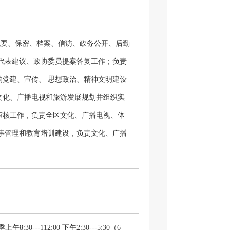
。
播电视公共服务重大公益工程和公益活动。
机要、保密、档案、信访、政务公开、后勤
整体形象推广，促进文化产业、体育和旅游
代表建议、政协委员提案答复工作；负责
党建、宣传、 思想政治、精神文明建设
电视、体育和旅游公共服务体系建设，深入
文化、广播电视和旅游发展规划并组织实
准化、均等化。
审核工作，负责全区文化、广播电视、体
性体育活动，实施国家体育锻炼标准，开展
事管理和教育培训建设，负责文化、广播
理种内部审计工作，指导、监督直属单位
置和布局，指导全区青少年业余训练机构开
。
技体育赛事，组织开展全区青少年反兴奋剂
织实施；承担全区公共文化服务、体育公共
公共服务标准；负责全区群众文化、少数
各门类艺术、各艺术品种发展，指导体育社
发展规划并组织实施；贯彻落实《全民健
8:30---112:00 下午2:30---5:30（6