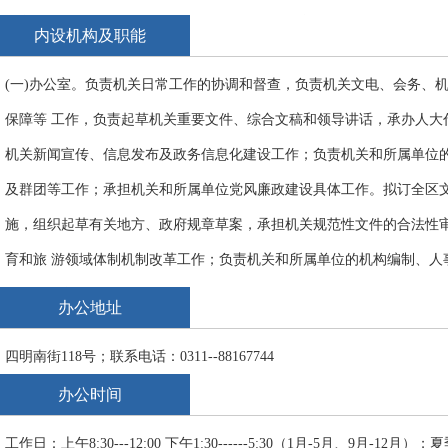
体育和旅游融合发展，推进文化、广播电视、体育和旅游体制机制改革
内设机构及职能
（三）管理和组织全区性重大文化、体育和旅游活动，组织实施全区广
(一)办公室。负责机关日常工作的协调和督查，负责机关文电、会务、
监管全区重点文化、体育和旅游设施建设，组织藁城文化、体育和旅游
保障等 工作，负责起草机关重要文件、综合文稿和领导讲话，承办人大
产业对外合作和国际市场推广；负责组织推进全域旅游工作。
机关新闻宣传、信息发布及政务信息化建设工作；负责机关和所属单位的
（四）负责全区公共文化、体育和旅游事业发展。推动全区文化、广播
及群团等工作；承担机关和所属单位党风廉政建设具体工作。拟订全区
实施文化惠民工程，统筹推进全区文化、广播电视、体育和旅游服务标
施，组织起草有关地方、政府规章草案，承担机关规范性文件的合法性
（五）负责统筹规划全区群众体育发展，推行全民健身计划，开展群众
育和旅 游领域体制机制改革工作；负责机关和所属单位的机构编制、人
国民体质监测，负责公共体育设施建设及监督管理工作。
电视、体育和旅游行业人才队伍建设工作；负责机关财务、国有资产管
（六）负责统筹规划全区竞技体育发展，确定全区青少年体育项目的设
办公地址
财务、国有资产管理、负责全区文化、广播电视、体育和旅游统计工作
展业余训练，建设区级青少年竞赛体系，组织协调由区级承办的重要竞
四明南街118号；联系电话：0311--88167744
(二)公共服务科。拟定全区文化广电体育和旅游公共服务发展规划并组
工作。
办公时间
服务和旅游公共服务的指导、协调和推动工作；执行文化、体育和旅游
（七）指导、管理全区体育、文艺事业。指导艺术创作生产，推动全区
民族文化、未成年人文化和老年文化组织实施工作；拟订全区群众体育
团工作。指导全区电视剧行业发展和电视剧创作生产。
工作日：上午8:30---12:00 下午1:30------5:30（1月-5月、9月-12月）；夏季上午