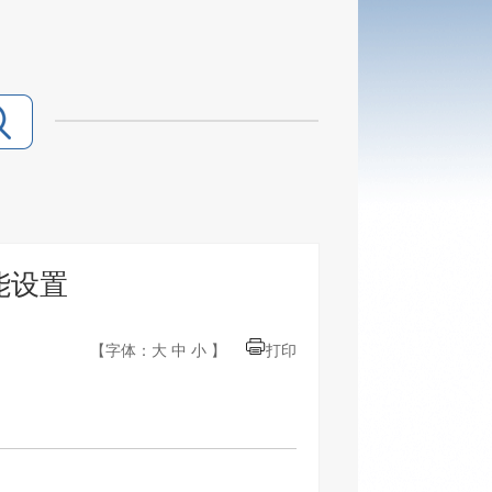
能设置
【字体：
大
中
小
】
打印