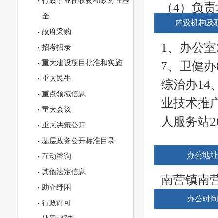
行政事业性收费和政府性基
委、美丽
（4）负
金
法庭。
内设机构及
务。
政府采购
王彦波：
1、办公室
招考招录
分工：1、
重大建设项目批准和实施
7、卫健办
经济结构
重大民生
综治办14
重点领域信息
责企业标
业技术推广
重大会议
表，集体资
人服务站2
重大决策公开
线上单位
基层政务公开标准目录
供销社。
办公地址
互动咨询
分管科室
其他法定信息
南营镇南营村
张召华：
助企纾困
办公时间
行政许可
分工：1、