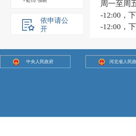
处罚/ 强制
周一至周五，
3、负责园
-12:00，
线上单位
依申请公
-12:00，下午
局、城管
开
分管科室
南营所。
桑红卫：
中央人民政府
河北省人民
分工：1
作；2、负
设。
线上单位
办、消防
分管科室