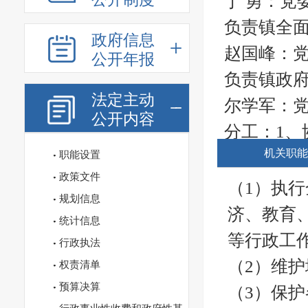
丁 勇：党
负责镇全
政府信息
赵国峰：
公开年报
负责镇政
法定主动
尔学军：
公开内容
分工：1、
机关职能
升）工作；
职能设置
政策文件
收、金融
（1）执
规划信息
线上单位
济、教育
统计信息
办）、公
等行政工
行政执法
（金融银
（2）维
权责清单
分管科室
预算决算
（3）保