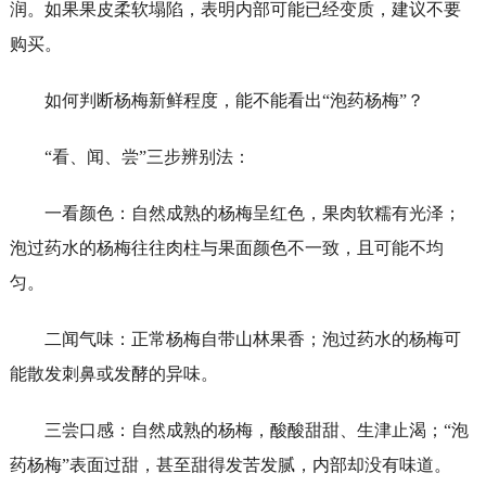
润。如果果皮柔软塌陷，表明内部可能已经变质，建议不要
购买。
如何判断杨梅新鲜程度，能不能看出“泡药杨梅”？
“看、闻、尝”三步辨别法：
一看颜色：自然成熟的杨梅呈红色，果肉软糯有光泽；
泡过药水的杨梅往往肉柱与果面颜色不一致，且可能不均
匀。
二闻气味：正常杨梅自带山林果香；泡过药水的杨梅可
能散发刺鼻或发酵的异味。
三尝口感：自然成熟的杨梅，酸酸甜甜、生津止渴；“泡
药杨梅”表面过甜，甚至甜得发苦发腻，内部却没有味道。