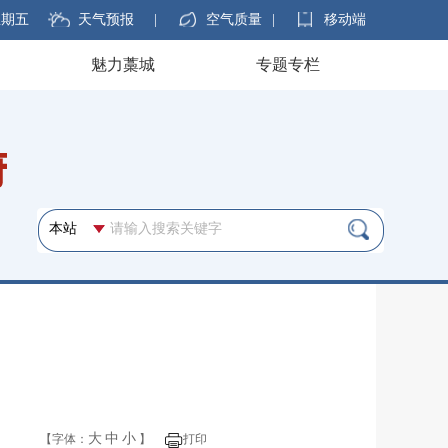
 星期五
天气预报
|
空气质量
|
移动端
魅力藁城
专题专栏
大
中
小
【字体：
】
打印