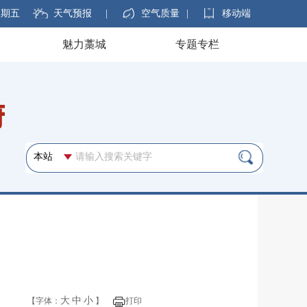
 星期五
天气预报
|
空气质量
|
移动端
魅力藁城
专题专栏
大
中
小
【字体：
】
打印