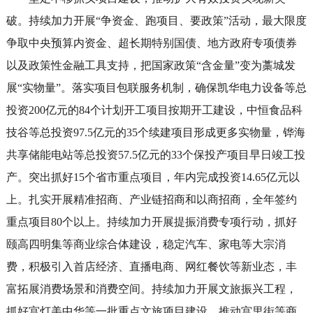
破。持续加力开展“争资金、跑项目、要政策”活动，最大限度
争取中央预算内资金、超长期特别国债、地方政府专项债券
以及政策性金融工具支持，把国家政策“含金量”变为藁城发
展“实物量”。落实项目包联服务机制，确保凯华电力设备等总
投资200亿元的84个计划开工项目按期开工建设，中恒食品科
技谷等总投资97.5亿元的35个续建项目形成更多实物量，铧海
共享储能电站等总投资57.5亿元的33个保投产项目早日竣工投
产。突出抓好15个省市重点项目，年内完成投资14.65亿元以
上。扎实开展精准招商、产业链招商和以商招商，全年签约
重点项目80个以上。持续加力开展提振消费专项行动，抓好
颐高四明集等商业综合体建设，稳定汽车、家电等大宗消
费，积极引入首店经济、直播电商、网红餐饮等新业态，丰
富拓展消费场景和消费空间。持续加力开展文旅振兴工程，
抓好宫灯美中华等一批重点文旅项目建设，推动宫里街等商