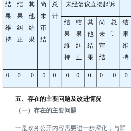
结
结
其
尚
总
未经复议直接起诉
果
果
他
未
计
结
结
其
尚
总
结
维
纠
结
审
果
果
他
未
计
果
持
正
果
结
维
纠
结
审
维
持
正
果
结
持
0
0
0
0
0
0
0
0
0
0
0
五、存在的主要问题及改进情况
（一）存在的主要问题
一是政务公开内容需要进一步深化，与群