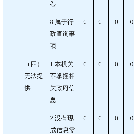
卷
8.属于行
0
0
0
0
政查询事
项
（四）
1.本机关
0
0
0
0
无法提
不掌握相
供
关政府信
息
2.没有现
0
0
0
0
成信息需