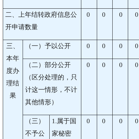
二、上年结转政府信息公
0
0
0
0
开申请数量
三、
（一）予以公开
0
0
0
0
本年
（二）部分公开
0
0
0
0
度办
（区分处理的，只
理结
计这一情形，不计
果
其他情形）
（三）
1.属于国
0
0
0
0
不予公
家秘密