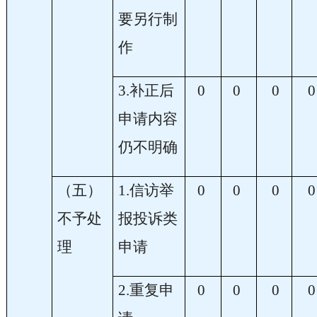
要另行制
作
3.补正后
0
0
0
0
申请内容
仍不明确
（五）
1.信访举
0
0
0
0
不予处
报投诉类
理
申请
2.重复申
0
0
0
0