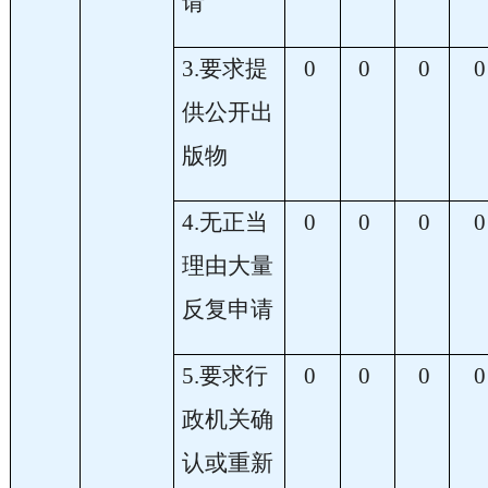
请
3.要求提
0
0
0
0
供公开出
版物
4.无正当
0
0
0
0
理由大量
反复申请
5.要求行
0
0
0
0
政机关确
认或重新