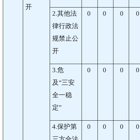
开
2.其他法
0
0
0
0
律行政法
规禁止公
开
3.危
0
0
0
0
及“三安
全一稳
定”
4.保护第
0
0
0
0
三方合法