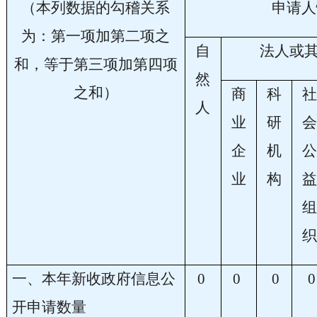
（本列数据的勾稽关系
申请人
为：第一项加第二项之
自
法人或
和，等于第三项加第四项
然
之和）
商
科
人
业
研
企
机
业
构
一、本年新收政府信息公
0
0
0
0
开申请数量