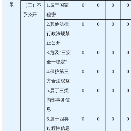
果
（三）不
1.属于国家
0
0
0
0
予公开
秘密
2.其他法律
0
0
0
0
行政法规禁
止公开
3.危及“三安
0
0
0
0
全一稳定”
4.保护第三
0
0
0
0
方合法权益
5.属于三类
0
0
0
0
内部事务信
息
6.属于四类
0
0
0
0
过程性信息