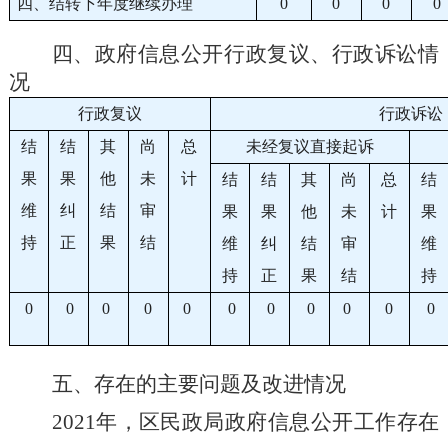
四、结转下年度继续办理
0
0
0
0
四、政府信息公开行政复议、行政诉讼情
况
行政复议
行政诉讼
结
结
其
尚
总
未经复议直接起诉
果
果
他
未
计
结
结
其
尚
总
结
维
纠
结
审
果
果
他
未
计
果
持
正
果
结
维
纠
结
审
维
持
正
果
结
持
0
0
0
0
0
0
0
0
0
0
0
五、存在的主要问题及改进情况
202
1
年，
区
民政局政府信息公开工作存在