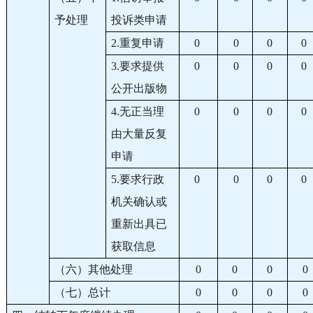
予处理
投诉类申请
2.重复申请
0
0
0
0
3.要求提供
0
0
0
0
公开出版物
4.无正当理
0
0
0
0
由大量反复
申请
5.要求行政
0
0
0
0
机关确认或
重新出具已
获取信息
（六）其他处理
0
0
0
0
（七）总计
0
0
0
0