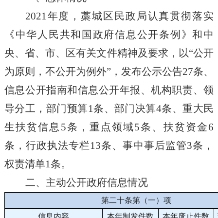
2021年度，
藁城区
民政局认真贯彻落实
《中华人民共和国政府信息公开条例》和中
央、省、市
、区
有关文件精神及要求，以
“公开
为原则，不公开为例外”，发布公示公告
27
条、
信息公开指南和信息公开年报、机构职责、领
导分工
，部门预算
1条、部门决算4条、重大民
生
扶贫信息
5
条
，重点领域
5条、扶贫资金6
条，行政执法专栏13条、事中事后监管3条，
权责清单1条
。
二、主动公开政府信息情况
第二十条第（一）项
信息内容
本年制发件数
本年废止件数