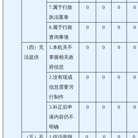
7.属于行政
0
0
0
0
执法案卷
8.属于行政
0
0
0
0
查询事项
（四）无
1.本机关不
0
0
0
0
法提供
掌握相关政
府信息
2.没有现成
0
0
0
0
信息需要另
行制作
3.补正后申
0
0
0
0
请内容仍不
明确
（五）不
1.信访举报
0
0
0
0