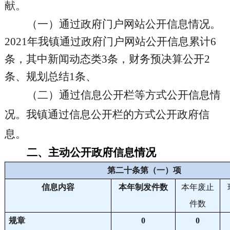
献
。
（
一
）
通过政府门户网站公开信息情况。
202
1
年
我
镇
通过政府门户网站公开信息累计
6
条，其中
新闻动态类
3条，
财务
预决算公开
2
条、
规
划总结
1
条、
（二）
通过信息公开栏等方式公开信息情
况。我
镇
通过信息公开栏的方式公开政府信
息。
二、主动公开政府信息情况
第二十条第（一）项
信息内容
本年
制发件数
本年废止
件数
规章
0
0