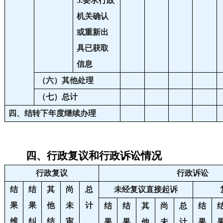
5.要求行政
机关确认
或重新出
具已获取
信息
（六）其他处理
（七）总计
四、结转下年度继续办理
四、
行政复议和行政诉讼情况
行政复议
行政诉讼
结
结
其
尚
总
未经复议直接起诉
果
果
他
未
计
结
结
其
尚
总
结
维
纠
结
审
果
果
他
未
计
果