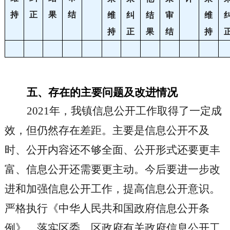
持
正
果
结
维
纠
结
审
维
持
正
果
结
持
五、
存在的主要问题及改进情况
202
1
年，
我
镇
信息公开工作取得了
一定成
效
，但仍然存在差距。
主要是信息公开不及
时、
公开内容
还不够
全面
、
公开形式
还要更
丰
富
、
信息公开
还需要更主动
。
今后要
进一步改
进和加强
信息公开工作
，提高信息公开意识。
严格执行
《中华人民共和国政府信息公开条
例》
，落实区委、区政府
有关政府信息公开工