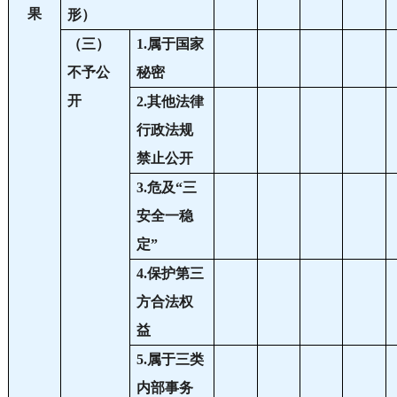
果
形）
（三）
1.属于国家
不予公
秘密
开
2.其他法律
行政法规
禁止公开
3.危及“三
安全一稳
定”
4.保护第三
方合法权
益
5.属于三类
内部事务