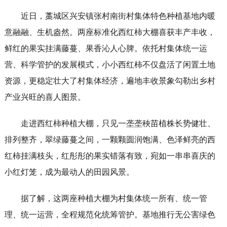
近日，藁城区兴安镇张村南街村集体特色种植基地内暖
意融融、生机盎然。两座标准化西红柿大棚喜获丰产丰收，
鲜红的果实挂满藤蔓、果香沁人心脾。依托村集体统一运
营、科学管护的发展模式，小小西红柿不仅盘活了闲置土地
资源，更稳定壮大了村集体经济，遍地丰收景象勾勒出乡村
产业兴旺的喜人图景。
走进西红柿种植大棚，只见一垄垄秧苗植株长势健壮、
排列整齐，翠绿藤蔓之间，一颗颗圆润饱满、色泽鲜亮的西
红柿挂满枝头，红彤彤的果实错落有致，宛如一串串喜庆的
小红灯笼，成为最动人的田园风景。
据了解，这两座种植大棚为村集体统一所有、统一管
理、统一运营，全程规范化统筹管护。基地推行无公害绿色