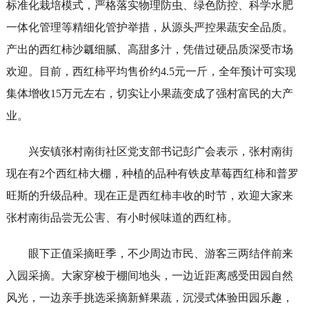
标准化栽培模式，严格落实物理防虫、绿色防控、科学水肥
一体化管理等精细化管护举措，从源头严控果蔬安全品质。
产出的西红柿沙瓤细腻、高甜多汁，凭借过硬品质深受市场
欢迎。目前，西红柿平均售价约4.5元一斤，全年预计可实现
集体增收15万元左右，切实让小果蔬变成了强村富民的大产
业。
兴安镇张村南街社区党支部书记彭广会表示，张村南街
现在有2个西红柿大棚，种植的品种有铁皮草莓西红柿和普罗
旺斯的升级品种。现在正是西红柿丰收的时节，欢迎大家来
张村南街品尝无公害、有小时候味道的西红柿。
眼下正值采摘旺季，不少周边市民、游客三两结伴前来
入园采摘。大家穿梭于棚间地头，一边近距离感受田园自然
风光，一边亲手挑选采摘新鲜果蔬，沉浸式体验田园乐趣，