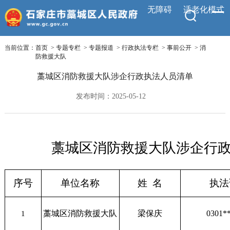
无障碍
适老化模式
当前位置：
首页
>
专题专栏
>
专题报道
>
行政执法专栏
>
事前公开
>
消
防救援大队
藁城区消防救援大队涉企行政执法人员清单
发布时间：2025-05-12
藁城区消防救援大队
涉企行
序号
单位名称
姓 名
执法
藁城区消防救援大队
梁保庆
0301*
1